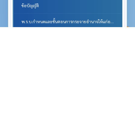
ข้อบัญญัติ
พ.ร.บ.กำหนดและขั้นตอนการกระจายอำนาจให้แก่องค์กรปกครองส่วนท้องถิ่นพ.ศ.2542 แก้ไขฉบับที่2 พ.ศ. 2549
^
หนังสือราชการสถ. และ กฎหมายที่เกี่ยวข้อง
หนังสือราชการจากจังหวัด
ศูนย์ข้อมูลข่าวสารทางราชการ
แผนงาน/การพัฒนา
แผนยุทธศาสตร์หรือแผนพัฒนาหน่วยงาน
แผนและความก้าวหน้าในการดำเนินงานและการใช้จ่ายงบประมาณประจำปี