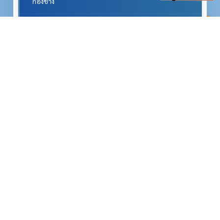
กองช่าง
^
กองการศึกษา ศาสนาฯ
กองสวัสดิการสังคม
หน่วยตรวจสอบภายใน
เกี่ยวกับหน่วยงาน
สภาพทั่วไปและข้อมูลพื้นฐาน
ประวัติความเป็นมา
วิสัยทัศน์และพันธกิจ