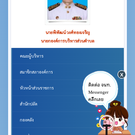
นายพิพัฒน์ วงศ์ทองเจริญ
นายวรศักดิ์ วงศ์ทองเจริญ
รองนายกองค์การบริหารส่วนตำบล หน่วยงานภายใต้การกำกับ
นายกองค์การบริหารส่วนตำบล
ดูแล สำนักปลัด
คณะผู้บริหาร
สมาชิกสภาองค์การ
ติดต่อ จนท.
Messenger
หัวหน้าส่วนราชการ
คลิ๊กเลย
สำนักปลัด
กองคลัง