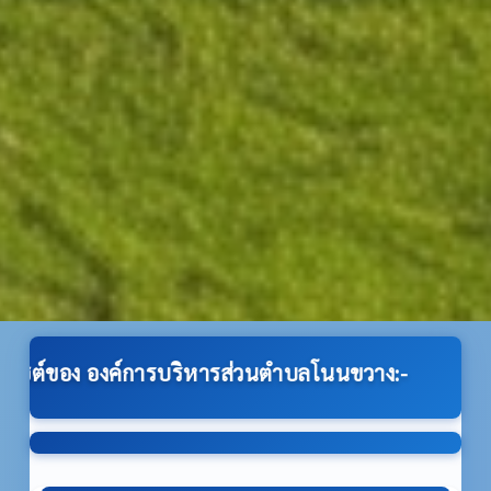
ารบริหารส่วนตำบลโนนขวาง:-