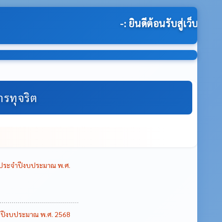
ดีต้อนรับสู่เว็บไซต์ของ องค์การบริหารส่วนตำบลโนนขวา
การทุจริต
าน ประจำปีงบประมาณ พ.ศ.
ะจำปีงบประมาณ พ.ศ. 2568