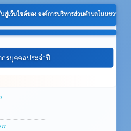
วนตำบลโนนขวาง:-
ากรบุคคลประจำปี
43
377