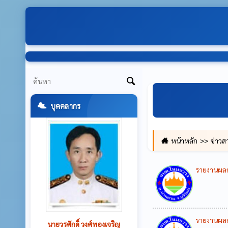
บุคคลากร
หน้าหลัก
ข่าวส
รายงานผล
รายงานผล
นายพงศ์ศักดิ์ หลักงาม