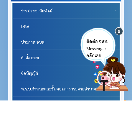
ข่าวประชาสัมพันธ์
Q&A
ติดต่อ จนท.
ประกาศ อบต.
Messenger
คลิ๊กเลย
คำสั่ง อบต.
ข้อบัญญัติ
พ.ร.บ.กำหนดและขั้นตอนการกระจายอำนาจให้แก่องค์กรปกครองส่วนท้องถิ่นพ.ศ.2542 แก้ไขฉบับที่2 พ.ศ. 2549
^
หนังสือราชการสถ. และ กฎหมายที่เกี่ยวข้อง
หนังสือราชการจากจังหวัด